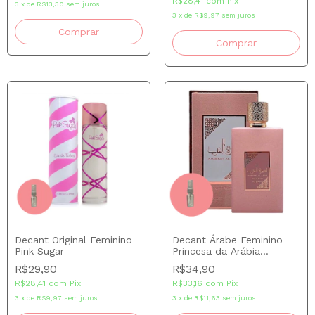
R$28,41
com
Pix
3
x
de
R$13,30
sem juros
3
x
de
R$9,97
sem juros
Comprar
Decant Original Feminino
Decant Árabe Feminino
Pink Sugar
Princesa da Arábia
Ameerat Al Arab Prive
R$29,90
R$34,90
Rose EDP
R$28,41
com
Pix
R$33,16
com
Pix
3
x
de
R$9,97
sem juros
3
x
de
R$11,63
sem juros