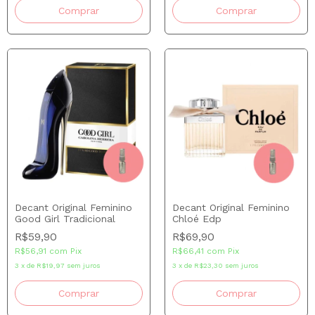
Comprar
Comprar
Decant Original Feminino
Decant Original Feminino
Good Girl Tradicional
Chloé Edp
R$59,90
R$69,90
R$56,91
com
Pix
R$66,41
com
Pix
3
x
de
R$19,97
sem juros
3
x
de
R$23,30
sem juros
Comprar
Comprar