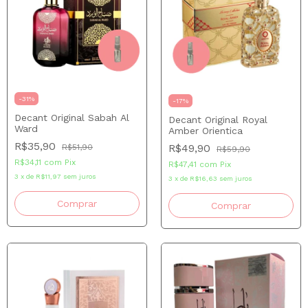
-
31
%
-
17
%
Decant Original Sabah Al
Decant Original Royal
Ward
Amber Orientica
R$35,90
R$49,90
R$51,90
R$59,90
R$34,11
com
Pix
R$47,41
com
Pix
3
x
de
R$11,97
sem juros
3
x
de
R$16,63
sem juros
Comprar
Comprar