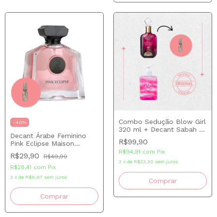
Combo Sedução Blow Girl
-
40
%
320 ml + Decant Sabah Al
Decant Árabe Feminino
Ward 5 ml
R$99,90
Pink Eclipse Maison
Alhambra
R$94,91
com
Pix
R$29,90
R$49,90
3
x
de
R$33,30
sem juros
R$28,41
com
Pix
3
x
de
R$9,97
sem juros
Comprar