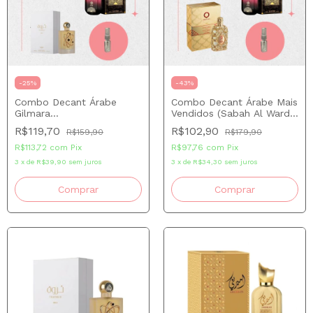
-
25
%
-
43
%
Combo Decant Árabe
Combo Decant Árabe Mais
Gilmara
Vendidos (Sabah Al Ward,
(Sabah+Yara+Tharwah
Royal Amber, Fakhar Rose)
R$119,70
R$102,90
R$159,90
R$179,90
Gold) 5 ml cada
5 ml cada
R$113,72
com
Pix
R$97,76
com
Pix
3
x
de
R$39,90
sem juros
3
x
de
R$34,30
sem juros