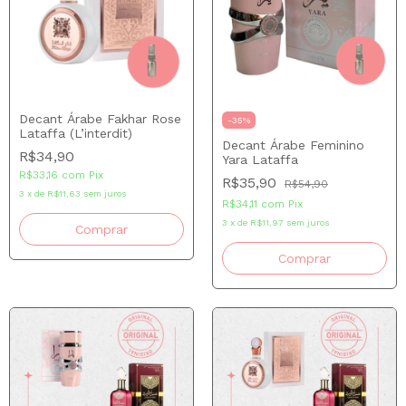
Decant Árabe Fakhar Rose
-
35
%
Lataffa (L’interdit)
Decant Árabe Feminino
R$34,90
Yara Lataffa
R$33,16
com
Pix
R$35,90
R$54,90
3
x
de
R$11,63
sem juros
R$34,11
com
Pix
3
x
de
R$11,97
sem juros
Comprar
Comprar