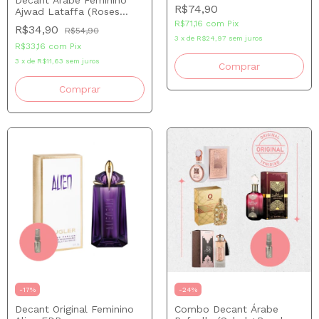
Decant Árabe Feminino
R$74,90
Ajwad Lataffa (Roses
Vanille)
R$71,16
com
Pix
R$34,90
R$54,90
3
x
de
R$24,97
sem juros
R$33,16
com
Pix
3
x
de
R$11,63
sem juros
Comprar
Comprar
-
17
%
-
24
%
Decant Original Feminino
Combo Decant Árabe