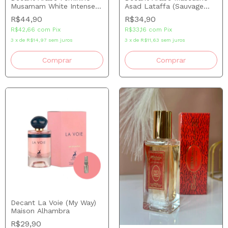
Musamam White Intense
Asad Lataffa (Sauvage
Lataffa
Elixir)
R$44,90
R$34,90
R$42,66
com
Pix
R$33,16
com
Pix
3
x
de
R$14,97
sem juros
3
x
de
R$11,63
sem juros
Comprar
Comprar
Decant La Voie (My Way)
Maison Alhambra
R$29,90