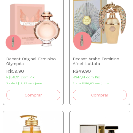
Decant Original Feminino
Decant Árabe Feminino
Olympéa
Afeef Lattafa
R$59,90
R$49,90
R$56,91
com
Pix
R$47,41
com
Pix
3
x
de
R$19,97
sem juros
3
x
de
R$16,63
sem juros
Comprar
Comprar