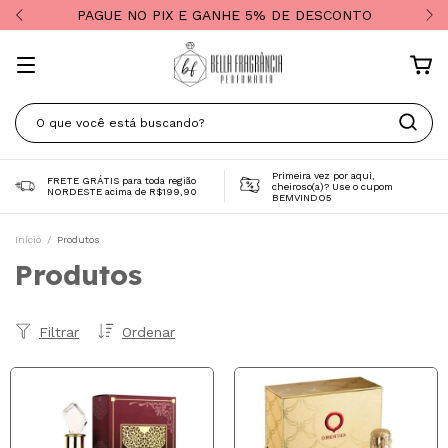
PAGUE NO PIX E GANHE 5% DE DESCONTO
Primeira vez por aqui,
FRETE GRÁTIS para toda região
cheiroso(a)? Use o cupom
NORDESTE acima de R$199,90
BEMVINDO5
Início
/
Produtos
Produtos
Filtrar
Ordenar