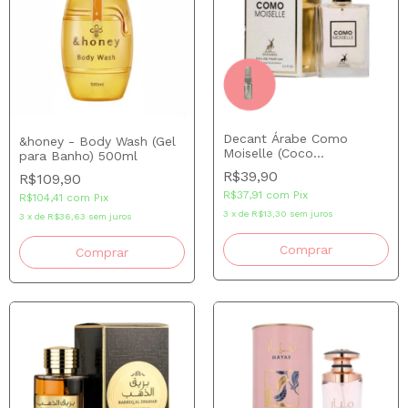
Decant Árabe Como
&honey - Body Wash (Gel
Moiselle (Coco
para Banho) 500ml
Mademoiselle) Maison
R$39,90
R$109,90
Alhambra
R$37,91
com
Pix
R$104,41
com
Pix
3
x
de
R$13,30
sem juros
3
x
de
R$36,63
sem juros
Comprar