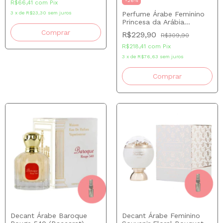
-
26
%
R$66,41
com
Pix
Perfume Árabe Feminino
3
x
de
R$23,30
sem juros
Princesa da Arábia
Ameerat Al Arab Prive
Comprar
R$229,90
R$309,90
Rose EDP 100 ml
R$218,41
com
Pix
3
x
de
R$76,63
sem juros
Decant Árabe Baroque
Decant Árabe Feminino