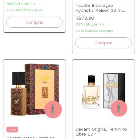
R$28,41
com
Pix
Tubete Inspiração
Hypnotic Poison 30 ml
3
x
de
R$9,97
sem juros
Brand Collection
R$79,90
Comprar
R$75,91
com
Pix
3
x
de
R$26,63
sem juros
Decant Original Feminino
-
36
%
Libre EDP