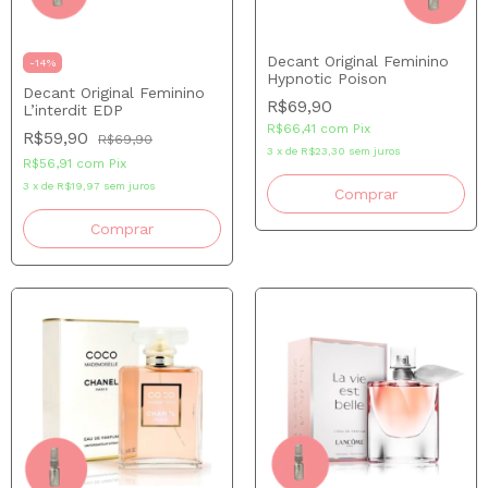
Decant Original Feminino
-
14
%
Hypnotic Poison
Decant Original Feminino
R$69,90
L’interdit EDP
R$66,41
com
Pix
R$59,90
R$69,90
3
x
de
R$23,30
sem juros
R$56,91
com
Pix
3
x
de
R$19,97
sem juros
Comprar
Comprar