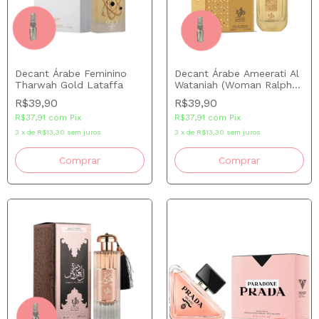
Decant Árabe Feminino
Decant Árabe Ameerati Al
Tharwah Gold Lataffa
Wataniah (Woman Ralph
Lauren) 5 ml
R$39,90
R$39,90
R$37,91
com
Pix
R$37,91
com
Pix
3
x
de
R$13,30
sem juros
3
x
de
R$13,30
sem juros
Comprar
Comprar