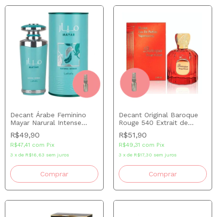
Decant Árabe Feminino
Decant Original Baroque
Mayar Narural Intense
Rouge 540 Extrait de
Lataffa
Parfum (Baccarat Extrait)
R$49,90
R$51,90
R$47,41
com
Pix
R$49,31
com
Pix
3
x
de
R$16,63
sem juros
3
x
de
R$17,30
sem juros
Comprar
Comprar