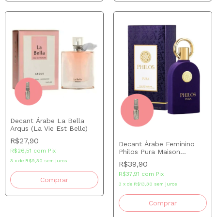
Decant Árabe La Bella
Arqus (La Vie Est Belle)
R$27,90
Decant Árabe Feminino
R$26,51
com
Pix
Philos Pura Maison
Alhambra
3
x
de
R$9,30
sem juros
R$39,90
R$37,91
com
Pix
Comprar
3
x
de
R$13,30
sem juros
Comprar