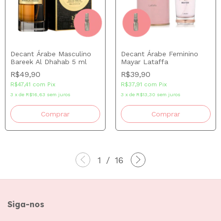
Decant Árabe Masculino
Decant Árabe Feminino
Bareek Al Dhahab 5 ml
Mayar Lataffa
R$49,90
R$39,90
R$47,41
com
Pix
R$37,91
com
Pix
3
x
de
R$16,63
sem juros
3
x
de
R$13,30
sem juros
Comprar
Comprar
1
/
16
Siga-nos