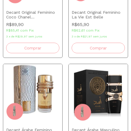
Decant Original Feminino
Decant Original Feminino
Coco Chanel
La Vie Est Belle
Mademoiselle
R$89,90
R$65,90
R$85,41
com
Pix
R$62,61
com
Pix
3
x
de
R$29,97
sem juros
3
x
de
R$21,97
sem juros
Comprar
Comprar
Decant Árabe Feminino
Decant Árabe Masculino