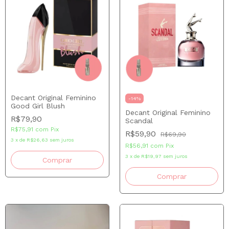
Decant Original Feminino
-
14
%
Good Girl Blush
Decant Original Feminino
R$79,90
Scandal
R$75,91
com
Pix
R$59,90
R$69,90
3
x
de
R$26,63
sem juros
R$56,91
com
Pix
3
x
de
R$19,97
sem juros
Comprar
Comprar