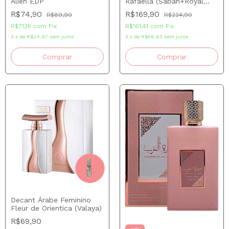
Alien EDP
Rafaella (Sabah+Royal
Amber+Fakhar+ Durrat) 5
R$74,90
R$169,90
R$89,90
R$224,90
ml cada
R$71,16
com
Pix
R$161,41
com
Pix
3
x
de
R$24,97
sem juros
3
x
de
R$56,63
sem juros
Comprar
Decant Árabe Feminino
Fleur de Orientica (Valaya)
R$69,90