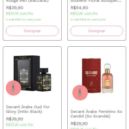
Rouge 540 (Baccarat)
Souvenir Floral Bouquet
(Delina)
R$39,90
R$54,90
R$37,91
com
Pix
R$52,16
com
Pix
3
x
de
R$13,30
sem juros
3
x
de
R$18,30
sem juros
Comprar
Comprar
Decant Árabe Oud For
Glory (Initio Black)
Decant Árabe Feminino So
Candid (So Scandal)
R$39,90
R$29,90
R$37,91
com
Pix