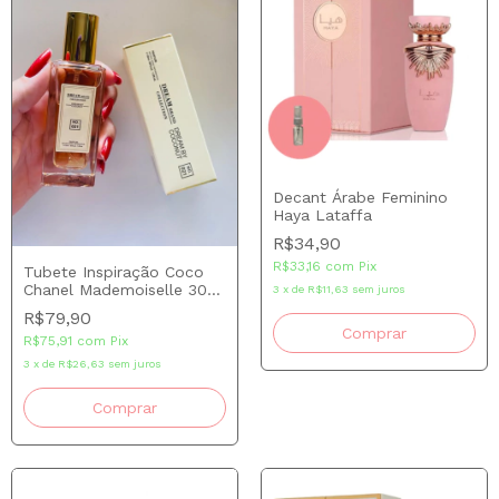
Decant Árabe Feminino
Haya Lataffa
R$34,90
R$33,16
com
Pix
Tubete Inspiração Coco
Chanel Mademoiselle 30
3
x
de
R$11,63
sem juros
ml Brand Collection
R$79,90
Comprar
R$75,91
com
Pix
3
x
de
R$26,63
sem juros