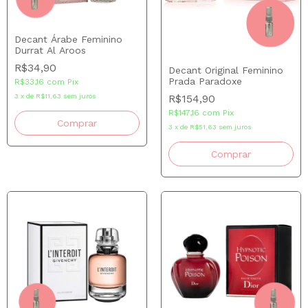
Decant Árabe Feminino
Durrat Al Aroos
R$34,90
Decant Original Feminino
Prada Paradoxe
R$33,16
com
Pix
3
x
de
R$11,63
sem juros
R$154,90
R$147,16
com
Pix
Comprar
3
x
de
R$51,63
sem juros
Comprar